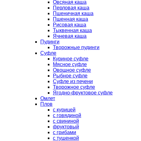
Овсяная каша
Перловая каша
Пшеничная каша
Пшенная каша
Рисовая каша
Тыквенная каша
Ячневая каша
Пудинги
Творожные пудинги
Суфле
Куриное суфле
Мясное суфле
Овощное суфле
Рыбное суфле
Суфле из печени
Творожное суфле
Ягодно-фруктовое суфле
Омлет
Плов
с курицей
с говядиной
с свининой
фруктовый
с грибами
с тушенкой