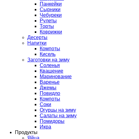
Панкейки
Сырники
Чебуреки
Рулеты
Торты
Коврижки
Десерты
Напитки
Компоты
Кисель
Заготовки на зиму
Соленья
Квашение
Маринование
Варенье
Джемы
Повидло
Компоты
Соки
Огурцы на зиму
Салаты на зиму
Помидоры
Икра
Продукты
Яйца