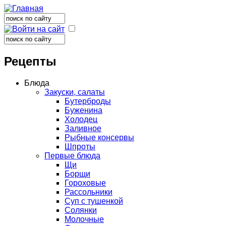
Поиск
Форма поиска
Поиск
Форма поиска
Рецепты
Блюда
Закуски, салаты
Бутерброды
Буженина
Холодец
Заливное
Рыбные консервы
Шпроты
Первые блюда
Щи
Борщи
Гороховые
Рассольники
Суп с тушенкой
Солянки
Молочные