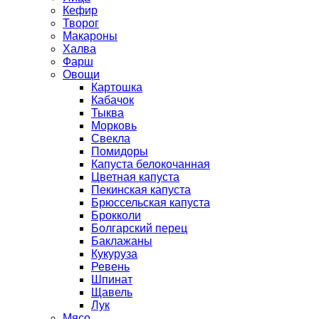
Кефир
Творог
Макароны
Халва
Фарш
Овощи
Картошка
Кабачок
Тыква
Морковь
Свекла
Помидоры
Капуста белокочанная
Цветная капуста
Пекинская капуста
Брюссельская капуста
Брокколи
Болгарский перец
Баклажаны
Кукуруза
Ревень
Шпинат
Щавель
Лук
Мясо