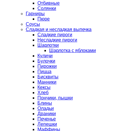
Отбивные
Солянки
Гарниры
Пюре
Соусы
Сладкая и несладкая выпечка
Сладкие пироги
Несладкие пироги
Шарлотки
Шарлотка с яблоками
Куличи
Булочки
Пирожки
Пицца
Бисквиты
Манники
Кексы
Хлеб
Пончики, пышки
Блины
Оладьи
Драники
Печенье
Лепешки
Маффины