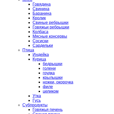
Говядина
Свинина
Баранина
Кролик
Свиные ребрышки
Говяжьи ребрышки
Колбаса
Мясные консервы
Сосиски
Сардельки
Птица
Индейка
Курица
бедрышки
голени
грудка
крылышки
ножки, окорочка
филе
целиком
Утка
Гусь
Субпродукты
Говяжья печень