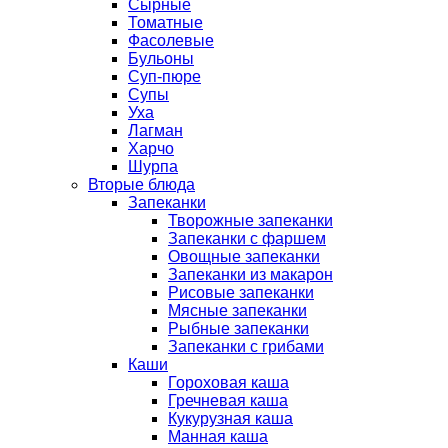
Сырные
Томатные
Фасолевые
Бульоны
Суп-пюре
Супы
Уха
Лагман
Харчо
Шурпа
Вторые блюда
Запеканки
Творожные запеканки
Запеканки с фаршем
Овощные запеканки
Запеканки из макарон
Рисовые запеканки
Мясные запеканки
Рыбные запеканки
Запеканки с грибами
Каши
Гороховая каша
Гречневая каша
Кукурузная каша
Манная каша