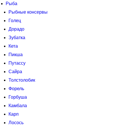
Рыба
Рыбные консервы
Голец
Дорадо
Зубатка
Кета
Пикша
Путассу
Сайра
Толстолобик
Форель
Горбуша
Камбала
Карп
Лосось