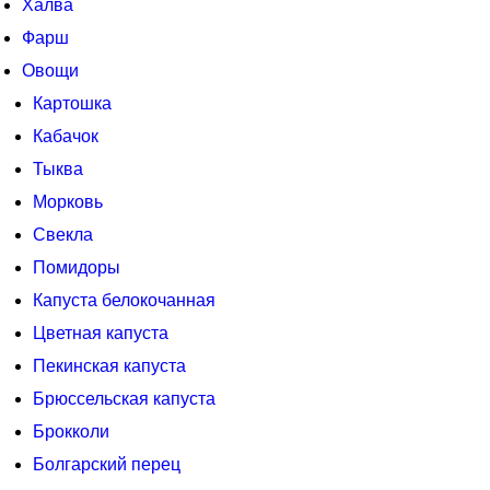
Халва
Фарш
Овощи
Картошка
Кабачок
Тыква
Морковь
Свекла
Помидоры
Капуста белокочанная
Цветная капуста
Пекинская капуста
Брюссельская капуста
Брокколи
Болгарский перец