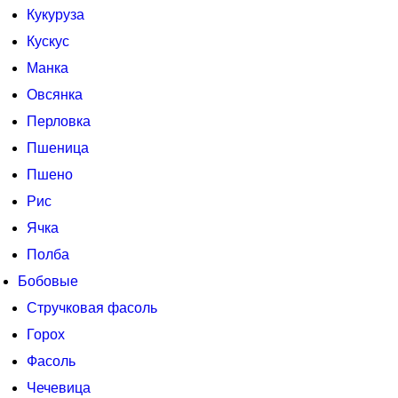
Кукуруза
Кускус
Манка
Овсянка
Перловка
Пшеница
Пшено
Рис
Ячка
Полба
Бобовые
Стручковая фасоль
Горох
Фасоль
Чечевица