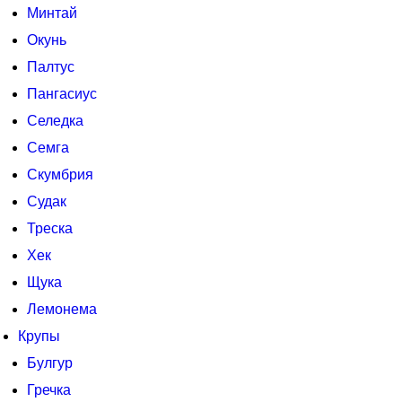
Минтай
Окунь
Палтус
Пангасиус
Селедка
Семга
Скумбрия
Судак
Треска
Хек
Щука
Лемонема
Крупы
Булгур
Гречка