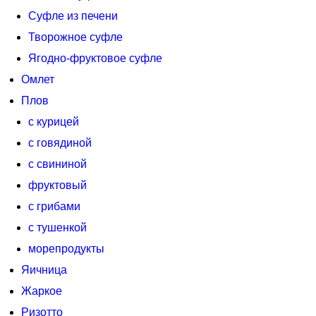
Суфле из печени
Творожное суфле
Ягодно-фруктовое суфле
Омлет
Плов
с курицей
с говядиной
с свининой
фруктовый
с грибами
с тушенкой
морепродукты
Яичница
Жаркое
Ризотто