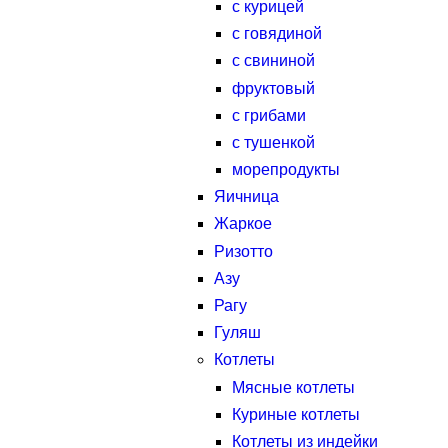
с курицей
с говядиной
с свининой
фруктовый
с грибами
с тушенкой
морепродукты
Яичница
Жаркое
Ризотто
Азу
Рагу
Гуляш
Котлеты
Мясные котлеты
Куриные котлеты
Котлеты из индейки