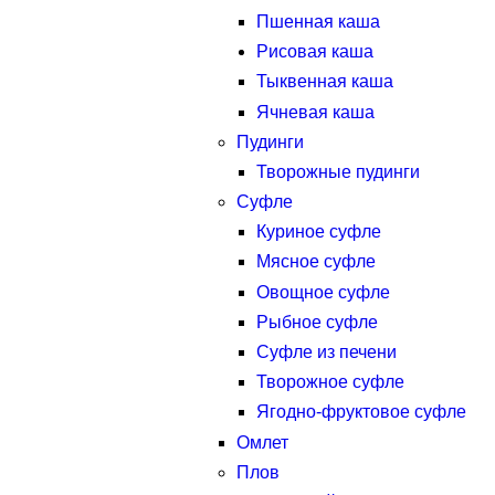
Пшенная каша
Рисовая каша
Тыквенная каша
Ячневая каша
Пудинги
Творожные пудинги
Суфле
Куриное суфле
Мясное суфле
Овощное суфле
Рыбное суфле
Суфле из печени
Творожное суфле
Ягодно-фруктовое суфле
Омлет
Плов