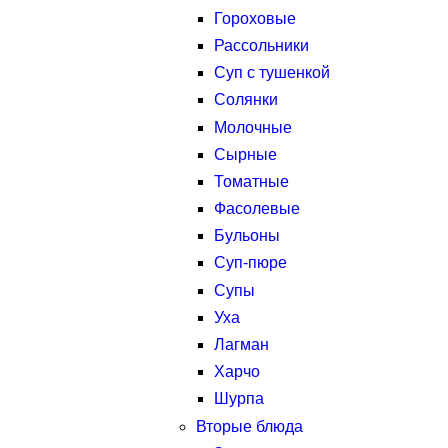
Гороховые
Рассольники
Суп с тушенкой
Солянки
Молочные
Сырные
Томатные
Фасолевые
Бульоны
Суп-пюре
Супы
Уха
Лагман
Харчо
Шурпа
Вторые блюда