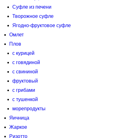
Суфле из печени
Творожное суфле
Ягодно-фруктовое суфле
Омлет
Плов
с курицей
с говядиной
с свининой
фруктовый
с грибами
с тушенкой
морепродукты
Яичница
Жаркое
Ризотто