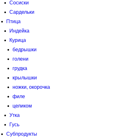
Сосиски
Сардельки
Птица
Индейка
Курица
бедрышки
голени
грудка
крылышки
ножки, окорочка
филе
целиком
Утка
Гусь
Субпродукты