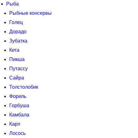
Рыба
Рыбные консервы
Голец
Дорадо
Зубатка
Кета
Пикша
Путассу
Сайра
Толстолобик
Форель
Горбуша
Камбала
Карп
Лосось