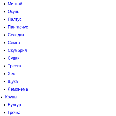
Минтай
Окунь
Палтус
Пангасиус
Селедка
Семга
Скумбрия
Судак
Треска
Хек
Щука
Лемонема
Крупы
Булгур
Гречка