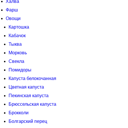
Халва
Фарш
Овощи
Картошка
Кабачок
Тыква
Морковь
Свекла
Помидоры
Капуста белокочанная
Цветная капуста
Пекинская капуста
Брюссельская капуста
Брокколи
Болгарский перец