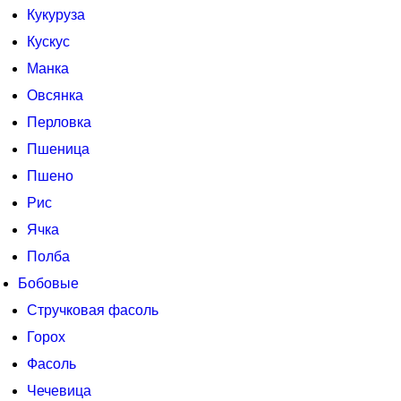
Кукуруза
Кускус
Манка
Овсянка
Перловка
Пшеница
Пшено
Рис
Ячка
Полба
Бобовые
Стручковая фасоль
Горох
Фасоль
Чечевица