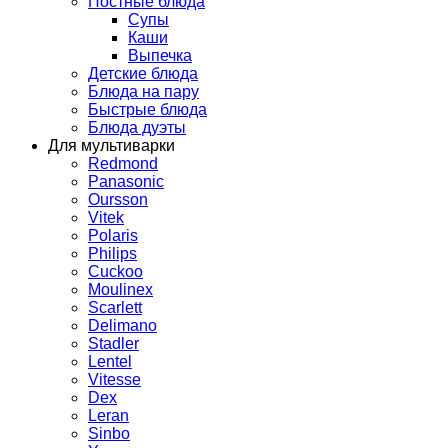
Постные блюда
Супы
Каши
Выпечка
Детские блюда
Блюда на пару
Быстрые блюда
Блюда дуэты
Для мультиварки
Redmond
Panasonic
Oursson
Vitek
Polaris
Philips
Cuckoo
Moulinex
Scarlett
Delimano
Stadler
Lentel
Vitesse
Dex
Leran
Sinbo