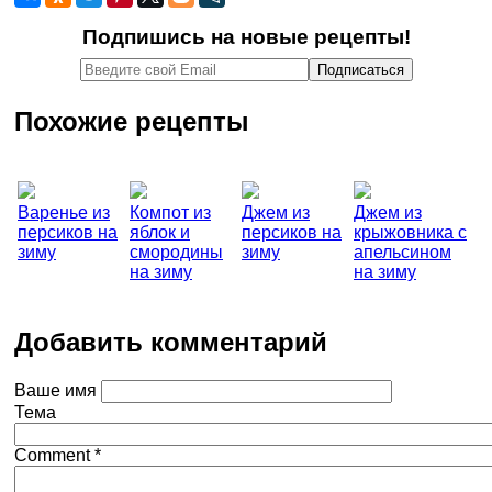
Подпишись на новые рецепты!
Похожие рецепты
Варенье из
Компот из
Джем из
Джем из
персиков на
яблок и
персиков на
крыжовника с
зиму
смородины
зиму
апельсином
на зиму
на зиму
Добавить комментарий
Ваше имя
Тема
Comment
*