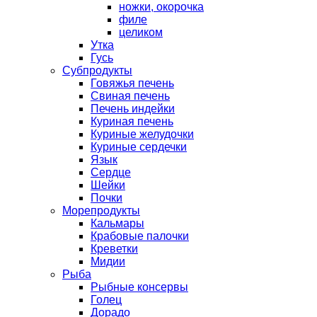
ножки, окорочка
филе
целиком
Утка
Гусь
Субпродукты
Говяжья печень
Свиная печень
Печень индейки
Куриная печень
Куриные желудочки
Куриные сердечки
Язык
Сердце
Шейки
Почки
Морепродукты
Кальмары
Крабовые палочки
Креветки
Мидии
Рыба
Рыбные консервы
Голец
Дорадо