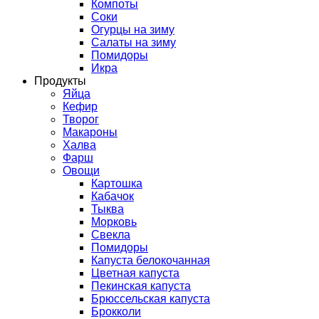
Компоты
Соки
Огурцы на зиму
Салаты на зиму
Помидоры
Икра
Продукты
Яйца
Кефир
Творог
Макароны
Халва
Фарш
Овощи
Картошка
Кабачок
Тыква
Морковь
Свекла
Помидоры
Капуста белокочанная
Цветная капуста
Пекинская капуста
Брюссельская капуста
Брокколи