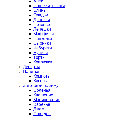
Хлеб
Пончики, пышки
Блины
Оладьи
Драники
Печенье
Лепешки
Маффины
Панкейки
Сырники
Чебуреки
Рулеты
Торты
Коврижки
Десерты
Напитки
Компоты
Кисель
Заготовки на зиму
Соленья
Квашение
Маринование
Варенье
Джемы
Повидло