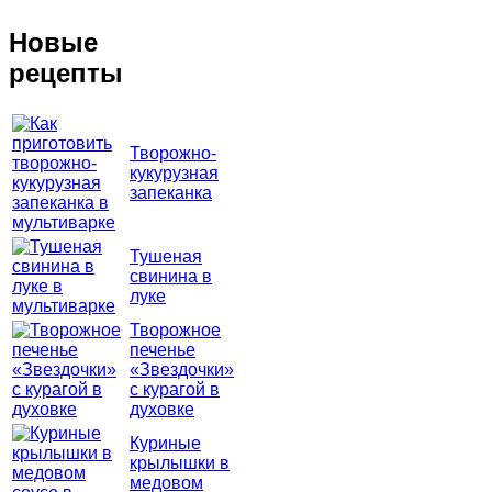
Новые
рецепты
Творожно-
кукурузная
запеканка
Тушеная
свинина в
луке
Творожное
печенье
«Звездочки»
с курагой в
духовке
Куриные
крылышки в
медовом