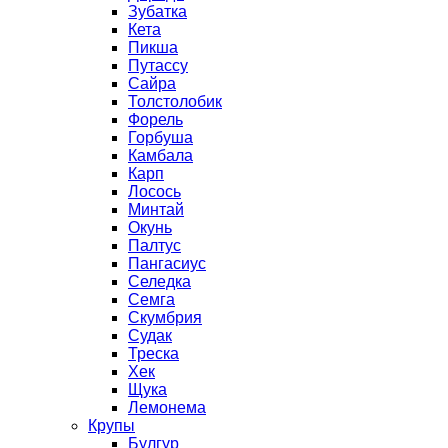
Зубатка
Кета
Пикша
Путассу
Сайра
Толстолобик
Форель
Горбуша
Камбала
Карп
Лосось
Минтай
Окунь
Палтус
Пангасиус
Селедка
Семга
Скумбрия
Судак
Треска
Хек
Щука
Лемонема
Крупы
Булгур