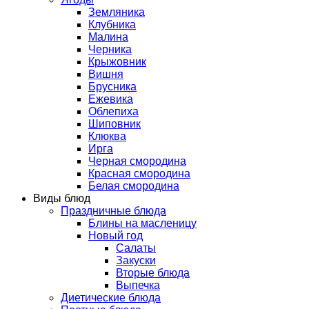
Земляника
Клубника
Малина
Черника
Крыжовник
Вишня
Брусника
Ежевика
Облепиха
Шиповник
Клюква
Ирга
Черная смородина
Красная смородина
Белая смородина
Виды блюд
Праздничные блюда
Блины на масленицу
Новый год
Салаты
Закуски
Вторые блюда
Выпечка
Диетические блюда