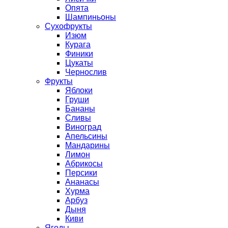
Опята
Шампиньоны
Сухофрукты
Изюм
Курага
Финики
Цукаты
Чернослив
Фрукты
Яблоки
Груши
Бананы
Сливы
Виноград
Апельсины
Мандарины
Лимон
Абрикосы
Персики
Ананасы
Хурма
Арбуз
Дыня
Киви
Ягоды