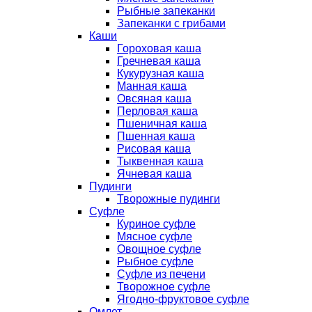
Рыбные запеканки
Запеканки с грибами
Каши
Гороховая каша
Гречневая каша
Кукурузная каша
Манная каша
Овсяная каша
Перловая каша
Пшеничная каша
Пшенная каша
Рисовая каша
Тыквенная каша
Ячневая каша
Пудинги
Творожные пудинги
Суфле
Куриное суфле
Мясное суфле
Овощное суфле
Рыбное суфле
Суфле из печени
Творожное суфле
Ягодно-фруктовое суфле
Омлет