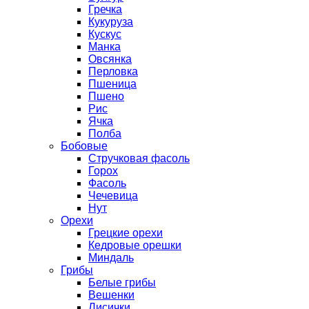
Гречка
Кукуруза
Кускус
Манка
Овсянка
Перловка
Пшеница
Пшено
Рис
Ячка
Полба
Бобовые
Стручковая фасоль
Горох
Фасоль
Чечевица
Нут
Орехи
Грецкие орехи
Кедровые орешки
Миндаль
Грибы
Белые грибы
Вешенки
Лисички