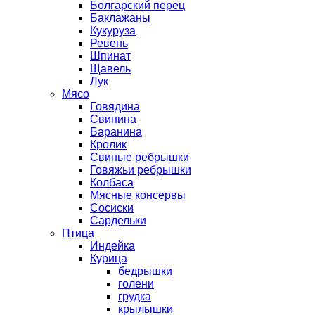
Болгарский перец
Баклажаны
Кукуруза
Ревень
Шпинат
Щавель
Лук
Мясо
Говядина
Свинина
Баранина
Кролик
Свиные ребрышки
Говяжьи ребрышки
Колбаса
Мясные консервы
Сосиски
Сардельки
Птица
Индейка
Курица
бедрышки
голени
грудка
крылышки