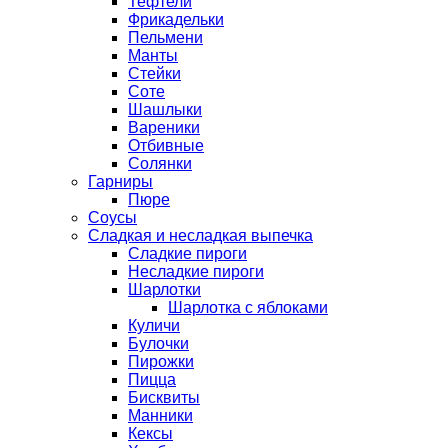
Тефтели
Фрикадельки
Пельмени
Манты
Стейки
Соте
Шашлыки
Вареники
Отбивные
Солянки
Гарниры
Пюре
Соусы
Сладкая и несладкая выпечка
Сладкие пироги
Несладкие пироги
Шарлотки
Шарлотка с яблоками
Куличи
Булочки
Пирожки
Пицца
Бисквиты
Манники
Кексы