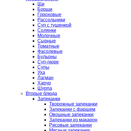
Щи
Борщи
Гороховые
Рассольники
Суп с тушенкой
Солянки
Молочные
Сырные
Томатные
Фасолевые
Бульоны
Суп-пюре
Супы
Уха
Лагман
Харчо
Шурпа
Вторые блюда
Запеканки
Творожные запеканки
Запеканки с фаршем
Овощные запеканки
Запеканки из макарон
Рисовые запеканки
Мясные запеканки