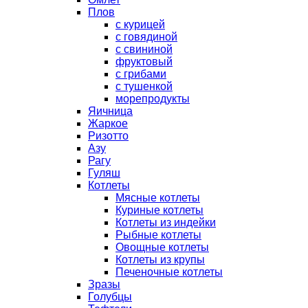
Плов
с курицей
с говядиной
с свининой
фруктовый
с грибами
с тушенкой
морепродукты
Яичница
Жаркое
Ризотто
Азу
Рагу
Гуляш
Котлеты
Мясные котлеты
Куриные котлеты
Котлеты из индейки
Рыбные котлеты
Овощные котлеты
Котлеты из крупы
Печеночные котлеты
Зразы
Голубцы